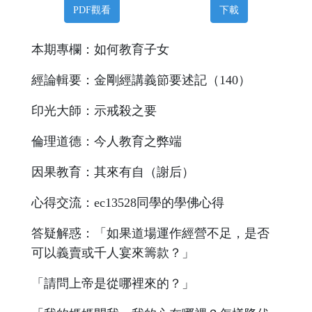
PDF觀看
下載
本期專欄：如何教育子女
經論輯要：金剛經講義節要述記（140）
印光大師：示戒殺之要
倫理道德：今人教育之弊端
因果教育：其來有自（謝后）
心得交流：ec13528同學的學佛心得
答疑解惑：「如果道場運作經營不足，是否
可以義賣或千人宴來籌款？」
「請問上帝是從哪裡來的？」