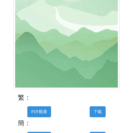
繁：
PDF觀看
下載
簡：