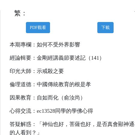
繁：
PDF觀看
下載
本期專欄：如何不受外界影響
經論輯要：金剛經講義節要述記（141）
印光大師：示戒殺之要
倫理道德：中國傳統教育的根是孝
因果教育：自如而化（俞汝尚）
心得交流：ec13528同學的學佛心得
答疑解惑：「神仙也好，菩薩也好，是否真會顯神通
的人看到？」