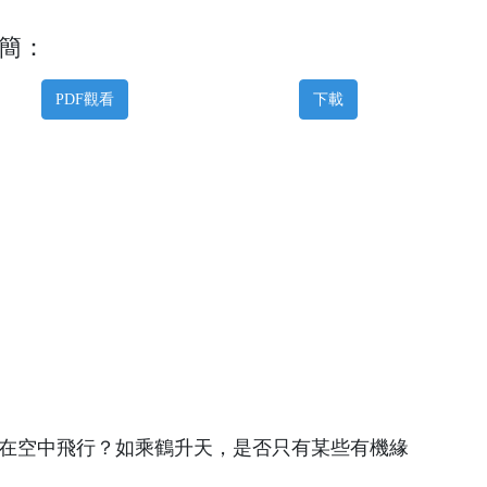
簡：
PDF觀看
下載
在空中飛行？如乘鶴升天，是否只有某些有機緣