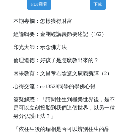
PDF觀看
下載
本期專欄：怎樣獲得財富
經論輯要：金剛經講義節要述記（162）
印光大師：示念佛方法
倫理道德：好孩子是怎麼教出來的？
因果教育：文昌帝君陰騭文廣義新譯（2）
心得交流：ec13528同學的學佛心得
答疑解惑：「請問往生到極樂世界後，是不
是可以立刻投胎到我們這個世界，以另一種
身分弘護正法？」
「依往生後的瑞相是否可以辨別往生的品