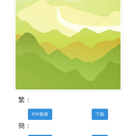
繁：
PDF觀看
下載
簡：