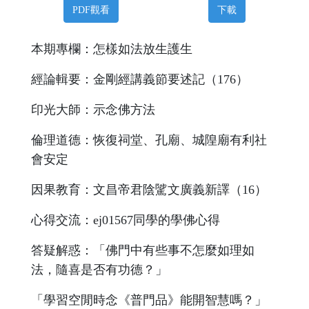
PDF觀看
下載
本期專欄：怎樣如法放生護生
經論輯要：金剛經講義節要述記（176）
印光大師：示念佛方法
倫理道德：恢復祠堂、孔廟、城隍廟有利社
會安定
因果教育：文昌帝君陰騭文廣義新譯（16）
心得交流：ej01567同學的學佛心得
答疑解惑：「佛門中有些事不怎麼如理如
法，隨喜是否有功德？」
「學習空閒時念《普門品》能開智慧嗎？」