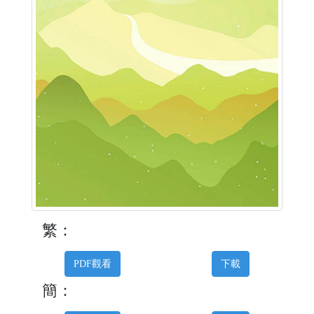
繁：
PDF觀看
下載
簡：