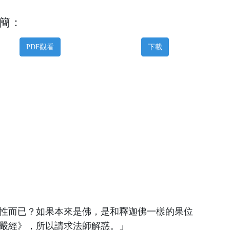
簡：
PDF觀看
下載
性而已？如果本來是佛，是和釋迦佛一樣的果位
嚴經》，所以請求法師解惑。」