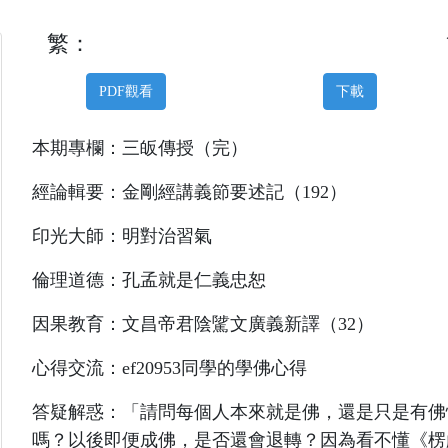
繁：
PDF觀看
下載
本期專欄：三皈傳授（完）
經論輯要：金剛經講義節要述記（192）
印光大師：明對治習氣
倫理道德：孔孟就是仁義忠恕
因果教育：文昌帝君陰騭文廣義新譯（32）
心得交流：ef20953同學的學佛心得
答疑解惑：「請問每個人本來就是佛，還是只是有佛
嗎？以後即便成佛，是否還會退轉？因為看不懂《楞