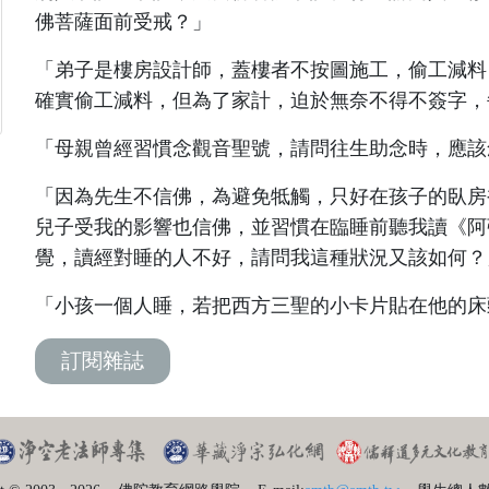
佛菩薩面前受戒？」
「弟子是樓房設計師，蓋樓者不按圖施工，偷工減料
確實偷工減料，但為了家計，迫於無奈不得不簽字，
「母親曾經習慣念觀音聖號，請問往生助念時，應該
「因為先生不信佛，為避免牴觸，只好在孩子的臥房
兒子受我的影響也信佛，並習慣在臨睡前聽我讀《阿
覺，讀經對睡的人不好，請問我這種狀況又該如何？
「小孩一個人睡，若把西方三聖的小卡片貼在他的床
訂閱雜誌