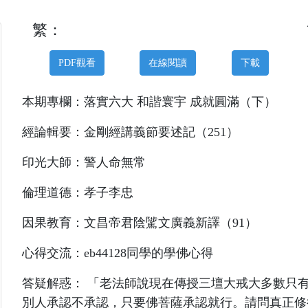
繁：
PDF觀看
在線閱讀
下載
本期專欄：落實六大 和諧寰宇 成就圓滿（下）
經論輯要：金剛經講義節要述記（251）
印光大師：警人命無常
倫理道德：孝子李忠
因果教育：文昌帝君陰騭文廣義新譯（91）
心得交流：eb44128同學的學佛心得
答疑解惑： 「老法師說現在傳授三壇大戒大多數只
別人承認不承認，只要佛菩薩承認就行。請問真正修