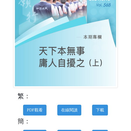
繁：
PDF觀看
在線閱讀
下載
簡：