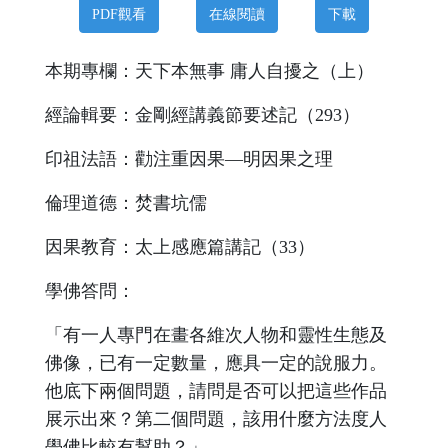
PDF觀看
在線閱讀
下載
本期專欄：天下本無事 庸人自擾之（上）
經論輯要：金剛經講義節要述記（293）
印祖法語：勸注重因果—明因果之理
倫理道德：焚書坑儒
因果教育：太上感應篇講記（33）
學佛答問：
「有一人專門在畫各維次人物和靈性生態及
佛像，已有一定數量，應具一定的說服力。
他底下兩個問題，請問是否可以把這些作品
展示出來？第二個問題，該用什麼方法度人
學佛比較有幫助？」