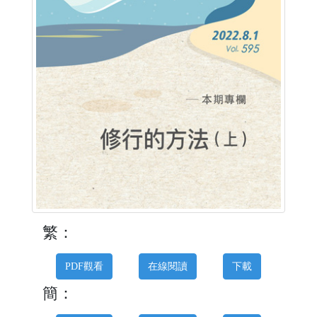
繁：
PDF觀看
在線閱讀
下載
簡：