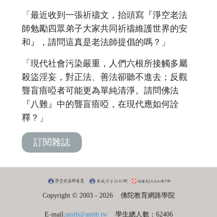
「最近收到一張祈禱文，抬頭寫『淨空老法
師勉勵四眾弟子大家共同祈禱維護世界的安
和』，請問這真是老法師提倡的嗎？」
「現代社會污染嚴重，人們六根所接觸多屬
殺盜淫妄，對正法、善法卻聽不進去；反觀
聾盲瘖啞者可能更為單純清淨。請問佛法
『八難』中的聾盲瘖啞，在現代應如何詮
釋？」
訂閱雜誌
Copyright © 2003 - 2026
佛陀教育網路學院
E-mail:
amtb@amtb.tw
學生總人數：62406