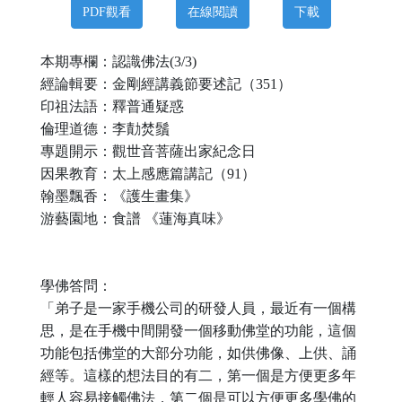
PDF觀看
在線閱讀
下載
本期專欄：認識佛法
(3/3)
經論輯要：金剛經講義節要述記（
3
5
1
）
印祖法語：釋普通疑惑
倫理道德：
李勣焚鬚
專題開示：
觀世音菩薩出家紀念日
因果教育：太上感應篇講記（
9
1
）
翰墨飄香：
《護生畫集》
游藝園地：食譜
《蓮海真味》
學佛答問：
「弟子是一家手機公司的研發人員，最近有一個構
思，是在手機中間開發一個移動佛堂的功能，這個
功能包括佛堂的大部分功能，如供佛像、上供、誦
經等。這樣的想法目的有二，第一個是方便更多年
輕人容易接觸佛法，第二個是可以方便更多學佛的