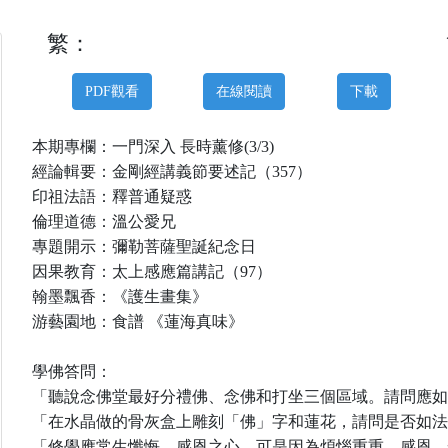
繁：
PDF觀看
在線閱讀
下載
本期專欄：一門深入
長時薰修
(3/
3
)
經論輯要：金剛經講義節要述記（
3
5
7
）
印祖法語：釋普通疑惑
倫理道德：
溫公愛兄
專題開示：
彌勒菩薩聖誕紀念日
因果教育：太上感應篇講記（
9
7
）
翰墨飄香：
《護生畫集》
游藝園地：食譜
《蓮海真味》
學佛答問：
「聽說念佛堂最好分禮佛、念佛和打坐三個區域。
請問應如
「在水晶做的骨灰盒上雕刻「佛」字和蓮花，請問是否如法
「修學應常生懺悔、感恩之心，可是因為煩惱重重，感恩、