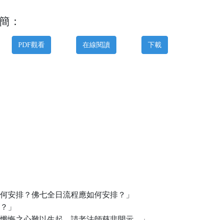
簡：
PDF觀看
在線閱讀
下載
何安排？佛七全日流程應如何安排？」
？」
懺悔之心難以生起，請老法師慈悲開示。」