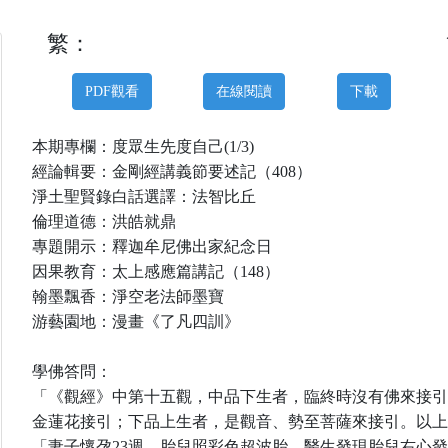
繁：
PDF觀看
在線閱讀
下載
本期專欄：
度眾生先度自己
(1/3)
經論輯要：金剛經講義節要述記（
40
8
）
淨土聖賢錄白話選譯
：
法智比丘
倫理道德：洪皓就鼎
專題開示：釋迦牟尼佛出家紀念日
因果教育：太上感應篇講記（
148
）
翰墨飄香：淨空老法師墨寶
游藝園地：
漫畫《了凡四訓》
學佛答問：
「《觀經》中第十五觀，中品下生者，臨終時沒有佛來接引
金蓮花接引；下品上生者，是觀音、勢至菩薩來接引。以上
「妻子懷孕
23
週，胎兒照彩色超波胎，醫生發現胎兒右心發