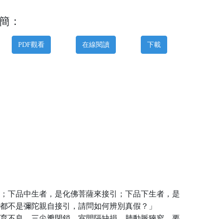
簡：
PDF觀看
在線閱讀
下載
；下品中生者，是化佛菩薩來接引；下品下生者，是
都不是彌陀親自接引，請問如何辨別真假？」
育不良，三尖瓣閉鎖，室間隔缺損，肺動脈狹窄，要