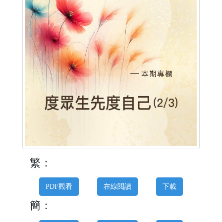
繁：
PDF觀看
在線閱讀
下載
簡：