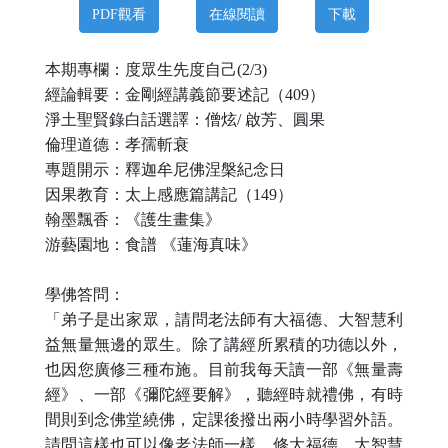
PDF觀看
在線閱讀
下載
本期專欄：
度眾生先度自己
(2/3)
經論輯要：金剛經講義節要述記（
409
）
淨土聖賢錄白話選譯
：
僧炫
/
啟芳、圓果
倫理道德：
孝孺斬衰
專題開示：
釋迦牟尼佛涅槃紀念日
因果教育：太上感應篇講記（
149
）
翰墨飄香：
《護生畫集》
游藝園地：食譜
《蓮海真味》
學佛答問：
「弟子是出家眾，請問老法師有大福德、大智慧利
益無量無邊的眾生。除了講經所累積的功德以外，
也因您廣修三種布施。目前我每天讀一部《無量壽
經》、一部《彌陀經要解》，聽經時就禮佛，有時
間則到念佛堂繞佛，定課後撥出兩小時學習外語。
請問這樣也可以像老法師一樣，修大福德、大智慧