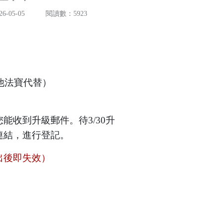
-05-05
閱讀數：5923
他法寶代替）
收到升級郵件。待3/30升
連結，進行登記。
出後即失效）