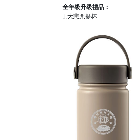
全年級升級禮品：
1.大悲咒提杯