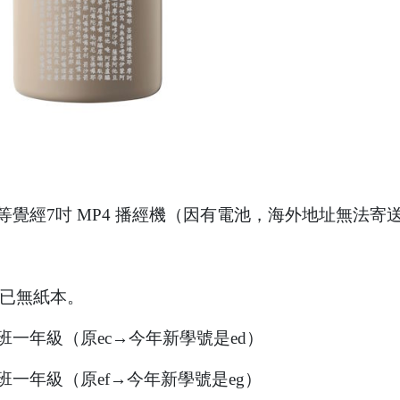
等覺經7吋 MP4 播經機（因有電池，海外地址無法
已無紙本。
班一年級（原ec→今年新學號是ed）
班一年級（原ef→今年新學號是eg）