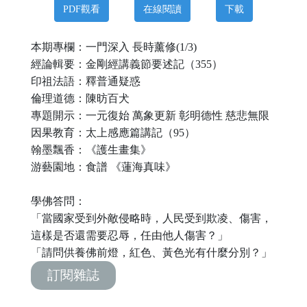
PDF觀看
在線閱讀
下載
本期專欄：一門深入
長時薰修
(1/3)
經論輯要：金剛經講義節要述記（
3
5
5
）
印祖法語：釋普通疑惑
倫理道德：
陳昉百犬
專題開示：
一元復始
萬象更新
彰明德性
慈悲無限
因果教育：太上感應篇講記（
9
5
）
翰墨飄香：《護生畫集》
游藝園地：食譜
《蓮海真味》
學佛答問：
「當國家受到外敵侵略時，人民受到欺凌、傷害，
這樣是否還需要忍辱，任由他人傷害？」
「請問供養佛前燈，紅色、黃色光有什麼分別？」
訂閱雜誌