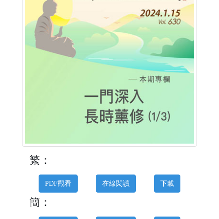
繁：
PDF觀看
在線閱讀
下載
簡：