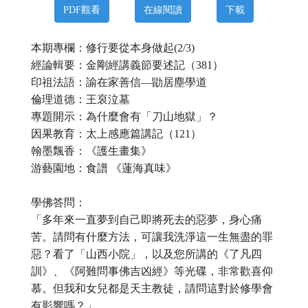
PDF觀看
在線閱讀
下載
本期專欄：修行要從本身做起
(
2
/3)
經論輯要：金剛經講義節要述記（
38
1
）
印祖法語：諭在家善信
—
勖居塵學道
倫理道德：
王裒泣墓
專題開示：
為什麼會有「刀山地獄」？
因果教育：
太上感應篇講記（
12
1
）
翰墨飄香：
《護生畫集》
游藝園地：食譜
《蓮海真味》
學佛答問：
「多年來一直夢到自己即將死去的惡夢，身心痛
苦。請問有什麼方法，可讓我洗淨這一生無盡的罪
惡？看了「山西小院」，以及您所講的《了凡四
訓》、《阿難問事佛吉凶經》等光碟，非常歡喜仰
慕。但我和女兒都是天主教徒，請問這對於修學會
有影響嗎？」