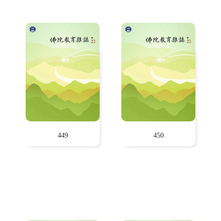
449
450