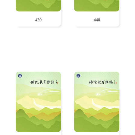
439
440