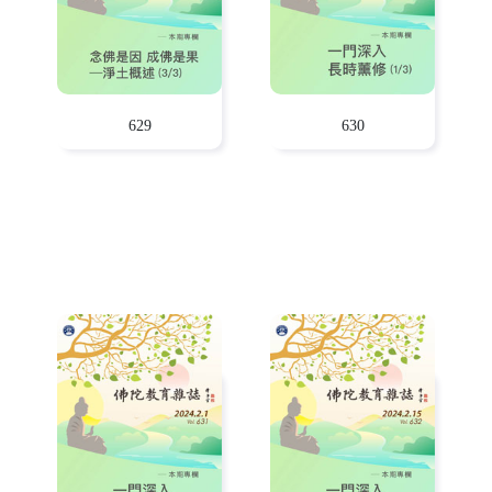
629
630