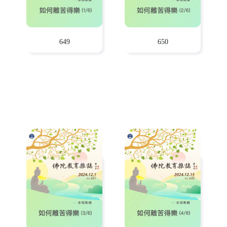
649
650