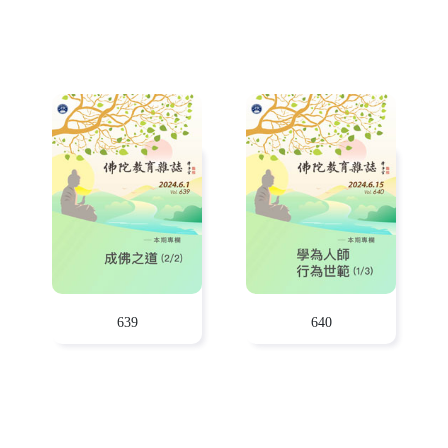
639
640