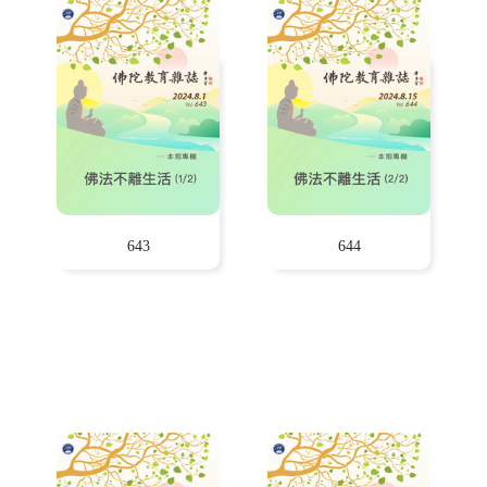
643
644