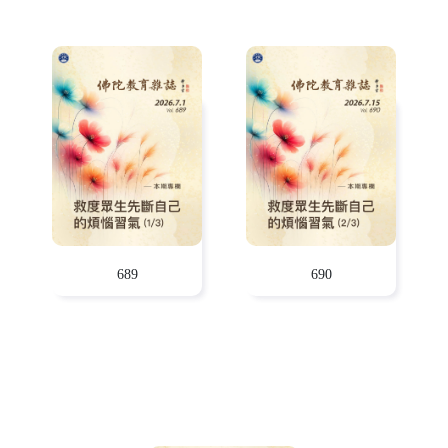
689
690