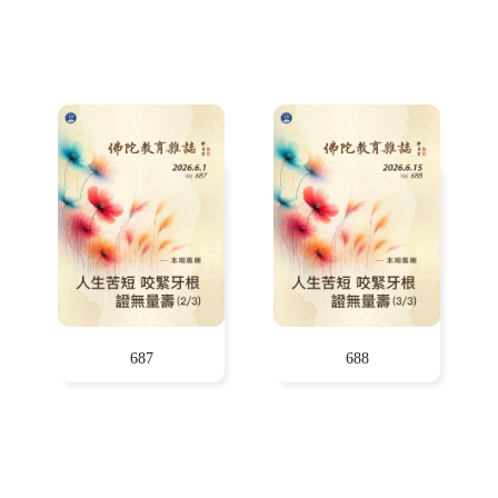
687
688