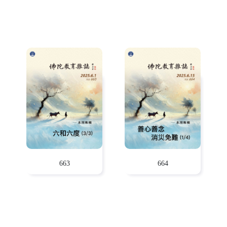
663
664