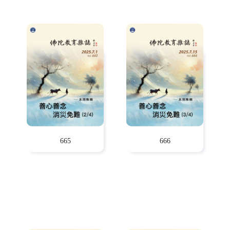
665
666