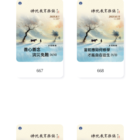
667
668