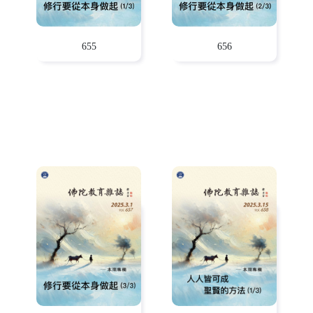
655
656