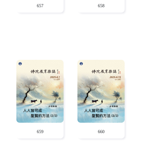
657
658
659
660